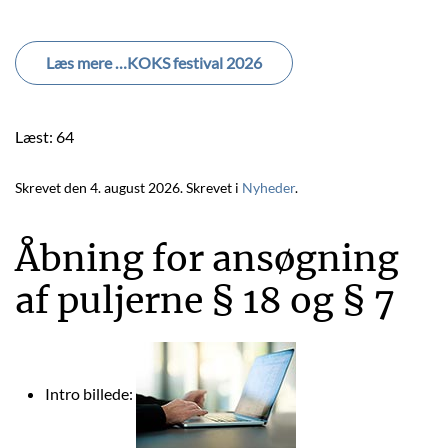
Læs mere …KOKS festival 2026
Læst: 64
Skrevet den
4. august 2026
. Skrevet i
Nyheder
.
Åbning for ansøgning
af puljerne § 18 og § 7
Intro billede: