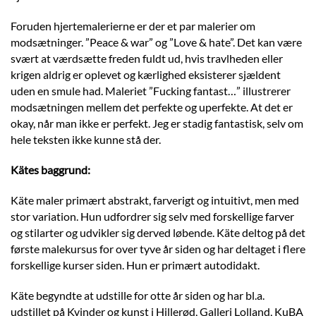
Foruden hjertemalerierne er der et par malerier om
modsætninger. ”Peace & war” og ”Love & hate”. Det kan være
svært at værdsætte freden fuldt ud, hvis travlheden eller
krigen aldrig er oplevet og kærlighed eksisterer sjældent
uden en smule had. Maleriet ”Fucking fantast…” illustrerer
modsætningen mellem det perfekte og uperfekte. At det er
okay, når man ikke er perfekt. Jeg er stadig fantastisk, selv om
hele teksten ikke kunne stå der.
Kätes baggrund:
Käte maler primært abstrakt, farverigt og intuitivt, men med
stor variation. Hun udfordrer sig selv med forskellige farver
og stilarter og udvikler sig derved løbende. Käte deltog på det
første malekursus for over tyve år siden og har deltaget i flere
forskellige kurser siden. Hun er primært autodidakt.
Käte begyndte at udstille for otte år siden og har bl.a.
udstillet på Kvinder og kunst i Hillerød, Galleri Lolland, KuBA