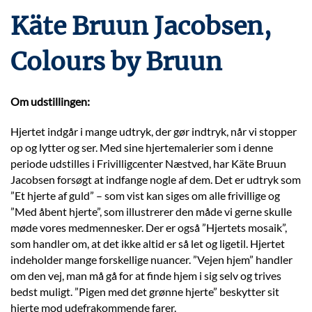
Käte Bruun Jacobsen,
Colours by Bruun
Om udstillingen:
Hjertet indgår i mange udtryk, der gør indtryk, når vi stopper
op og lytter og ser. Med sine hjertemalerier som i denne
periode udstilles i Frivilligcenter Næstved, har Käte Bruun
Jacobsen forsøgt at indfange nogle af dem. Det er udtryk som
”Et hjerte af guld” – som vist kan siges om alle frivillige og
”Med åbent hjerte”, som illustrerer den måde vi gerne skulle
møde vores medmennesker. Der er også ”Hjertets mosaik”,
som handler om, at det ikke altid er så let og ligetil. Hjertet
indeholder mange forskellige nuancer. ”Vejen hjem” handler
om den vej, man må gå for at finde hjem i sig selv og trives
bedst muligt. ”Pigen med det grønne hjerte” beskytter sit
hjerte mod udefrakommende farer.