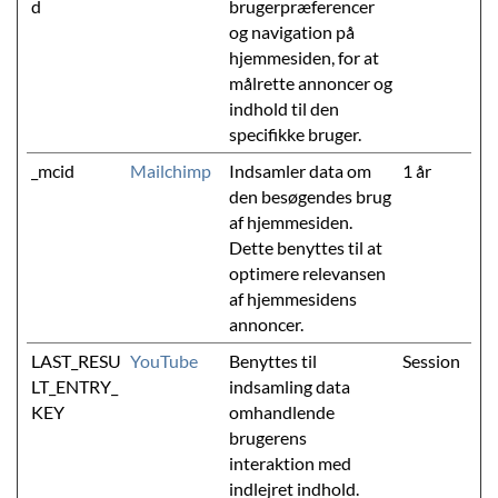
d
brugerpræferencer
og navigation på
hjemmesiden, for at
målrette annoncer og
indhold til den
specifikke bruger.
_mcid
Mailchimp
Indsamler data om
1 år
den besøgendes brug
af hjemmesiden.
Dette benyttes til at
optimere relevansen
af hjemmesidens
annoncer.
LAST_RESU
YouTube
Benyttes til
Session
LT_ENTRY_
indsamling data
KEY
omhandlende
brugerens
interaktion med
indlejret indhold.