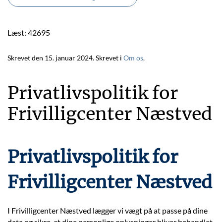
Læst: 42695
Skrevet den
15. januar 2024
. Skrevet i
Om os
.
Privatlivspolitik for
Frivilligcenter Næstved
Privatlivspolitik for
Frivilligcenter Næstved
I Frivilligcenter Næstved lægger vi vægt på at passe på dine
data og sikre, at dine personlige oplysninger bliver behandlet