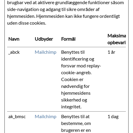
brugbar ved at aktivere grundlæggende funktioner såsom
side-navigation og adgang til sikre områder af
hjemmesiden. Hjemmesiden kan ikke fungere ordentligt
uden disse cookies.
Maksimal
Navn
Udbyder
Formål
opbevarings
_abck
Mailchimp
Benyttes til
1 år
identificering og
forsvar mod replay-
cookie-angreb.
Cookien er
nødvendig for
hjemmesidens
sikkerhed og
integritet.
ak_bmsc
Mailchimp
Benyttes til at
1 dag
bestemme, om
brugeren er en