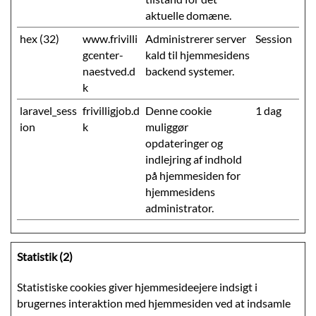
aktuelle domæne.
hex (32)
www.frivilli
Administrerer server
Session
gcenter-
kald til hjemmesidens
naestved.d
backend systemer.
k
laravel_sess
frivilligjob.d
Denne cookie
1 dag
ion
k
muliggør
opdateringer og
indlejring af indhold
på hjemmesiden for
hjemmesidens
administrator.
Statistik (2)
Statistiske cookies giver hjemmesideejere indsigt i
brugernes interaktion med hjemmesiden ved at indsamle