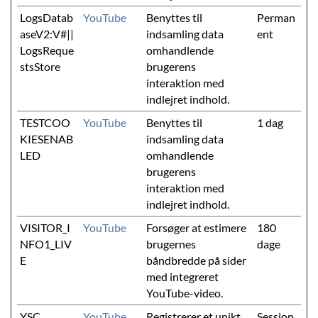
LogsDatab
YouTube
Benyttes til
Perman
aseV2:V#||
indsamling data
ent
LogsReque
omhandlende
stsStore
brugerens
interaktion med
indlejret indhold.
TESTCOO
YouTube
Benyttes til
1 dag
KIESENAB
indsamling data
LED
omhandlende
brugerens
interaktion med
indlejret indhold.
VISITOR_I
YouTube
Forsøger at estimere
180
NFO1_LIV
brugernes
dage
E
båndbredde på sider
med integreret
YouTube-video.
YSC
YouTube
Registrerer et unikt
Session