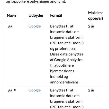
og rapportere oplysninger anonymt.
Maksimal
Navn
Udbyder
Formål
opbevarings
_ga
Google
Benyttes til at
2 år
indsamle data om
brugerens platform
(PC, tablet el. mobil)
og præferencer -
Disse data benyttes
af Google Analytics
til at optimere
hjemmesidens
indhold og
annoncerelevans.
_ga_#
Google
Benyttes til at
2 år
indsamle data om
brugerens platform
(PC, tablet el. mobil)