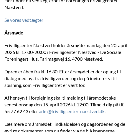
Her finder du vedtægterne for Foreningen Frivilligcenter
Næstved.
Se vores vedtægter
Årsmøde
Frivilligcenter Næstved holder årsmøde mandag den 20. april
2026 kl. 17.00-20:00 i Frivilligcenter Næstved - De Sociale
Foreningers Hus, Farimagsvej 16, 4700 Næstved.
Døren er åben fra kl. 16.30. Efter årsmødet er der oplæg til
dialog med nyt fra frivilligverden, og derpå inviterer vi til
spisning, som Frivilligcentret er vært for.
Af hensyn til forplejning skal tilmelding til årsmødet ske
senest onsdag den 15. april 2026 kl. 12:00. Tilmeld dig på tlf.
55 77 62 43 eller
adm@frivilligcenter-naestved.dk
.
Læs mere om årsmødet i indkaldelsen og dagsordenen og de
øvrige dokumenter, som du finder via de blå knapperne