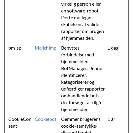
virkelig person eller
en software-robot -
Dette muliggør
skabelsen af valide
rapporter om brugen
af hjemmesiden.
bm_sz
Mailchimp
Benyttes i
1 dag
forbindelse med
hjemmesidens
BotManager. Denne
identificerer,
kategoriserer og
udfærdiger rapporter
omhandlende bots
der forsøger at tilgå
hjemmesiden.
CookieCon
Cookiebot
Gemmer brugerens
1 år
sent
cookie-samtykke-
tilstand for det