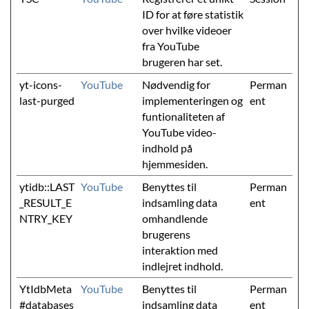
ID for at føre statistik
over hvilke videoer
fra YouTube
brugeren har set.
yt-icons-
YouTube
Nødvendig for
Perman
last-purged
implementeringen og
ent
funtionaliteten af
YouTube video-
indhold på
hjemmesiden.
ytidb::LAST
YouTube
Benyttes til
Perman
_RESULT_E
indsamling data
ent
NTRY_KEY
omhandlende
brugerens
interaktion med
indlejret indhold.
YtIdbMeta
YouTube
Benyttes til
Perman
#databases
indsamling data
ent